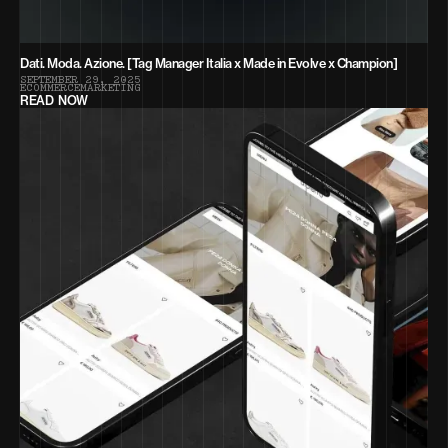
Dati. Moda. Azione. [Tag Manager Italia x Made in Evolve x Champion]
S
E
P
T
E
M
B
E
R
2
9
,
2
0
2
5
E
C
O
M
M
E
R
C
E
M
A
R
K
E
T
I
N
G
READ NOW