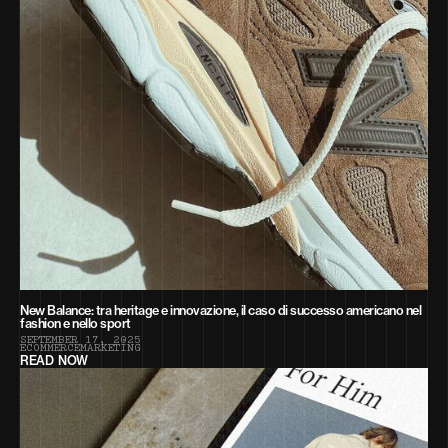
New Balance: tra heritage e innovazione, il caso di successo americano nel
fashion e nello sport
S
E
P
T
E
M
B
E
R
1
7
,
2
0
2
5
E
C
O
M
M
E
R
C
E
M
A
R
K
E
T
I
N
G
READ NOW