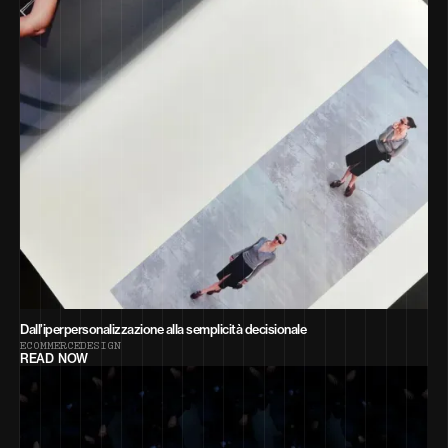
Dall’iperpersonalizzazione alla semplicità decisionale
E
C
O
M
M
E
R
C
E
D
E
S
I
G
N
READ NOW