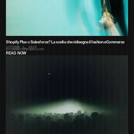
Shopify Plus o Salesforce? La scelta che ridisegna il fashion eCommerce
O
C
T
O
B
E
R
1
,
2
0
2
5
E
C
O
M
M
E
R
C
E
T
E
C
H
N
O
L
O
G
Y
READ NOW