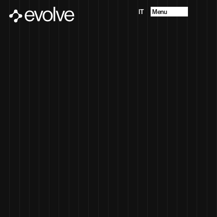
Menu
IT
Projects
About
Future Vision
Services
Contacts