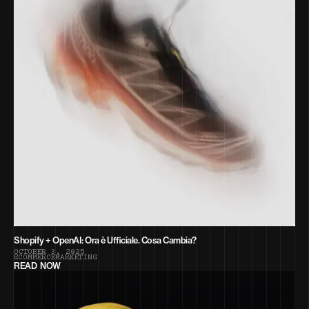
Shopify + OpenAI: Ora è Ufficiale. Cosa Cambia?
O
C
T
O
B
E
R
3
,
2
0
2
5
E
C
O
M
M
E
R
C
E
M
A
R
K
E
T
I
N
G
READ NOW