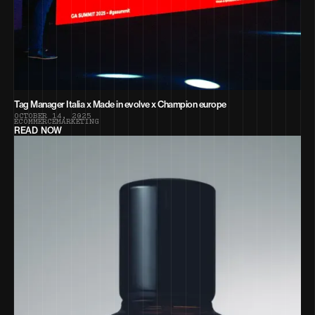
Tag Manager Italia x Made in evolve x Champion europe
O
C
T
O
B
E
R
1
4
,
2
0
2
5
E
C
O
M
M
E
R
C
E
M
A
R
K
E
T
I
N
G
READ NOW