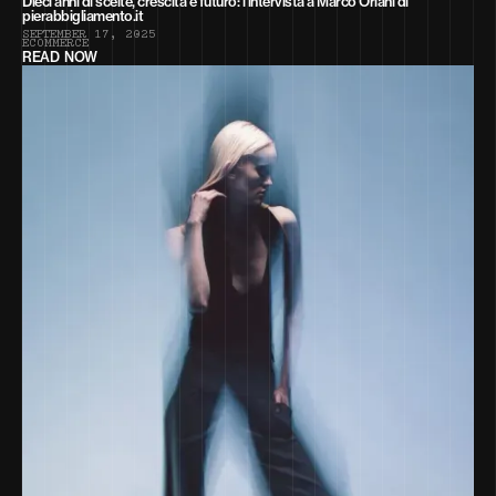
Dieci anni di scelte, crescita e futuro: l’intervista a Marco Oriani di
pierabbigliamento.it
S
E
P
T
E
M
B
E
R
1
7
,
2
0
2
5
E
C
O
M
M
E
R
C
E
READ NOW