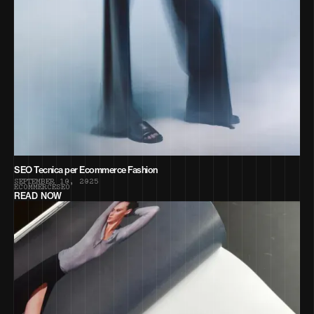
SEO Tecnica per Ecommerce Fashion
S
E
P
T
E
M
B
E
R
1
0
,
2
0
2
5
E
C
O
M
M
E
R
C
E
S
E
O
READ NOW