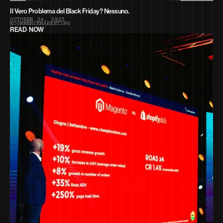
Il Vero Problema del Black Friday? Nessuno.
O
C
T
O
B
E
R
2
4
,
2
0
2
5
E
C
O
M
M
E
R
C
E
M
A
R
K
E
T
I
N
G
READ NOW