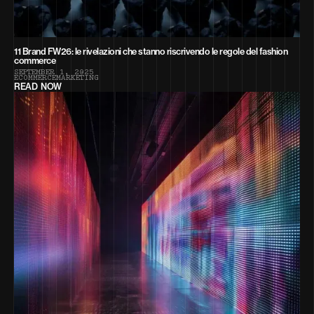
11 Brand FW26: le rivelazioni che stanno riscrivendo le regole del fashion
commerce
S
E
P
T
E
M
B
E
R
1
,
2
0
2
5
E
C
O
M
M
E
R
C
E
M
A
R
K
E
T
I
N
G
READ NOW