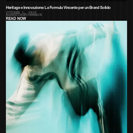
Heritage e Innovazione: La Formula Vincente per un Brand Solido
O
C
T
O
B
E
R
1
,
2
0
2
5
M
A
R
K
E
T
I
N
G
E
C
O
M
M
E
R
C
E
READ NOW