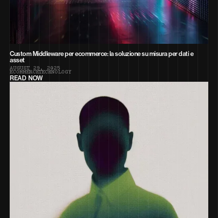
Custom Middleware per ecommerce: la soluzione su misura per dati e
asset
A
U
G
U
S
T
2
9
,
2
0
2
5
E
C
O
M
M
E
R
C
E
T
E
C
H
N
O
L
O
G
Y
READ NOW