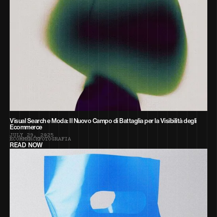
Visual Search e Moda: Il Nuovo Campo di Battaglia per la Visibilità degli
Ecommerce
J
U
L
Y
2
9
,
2
0
2
5
E
C
O
M
M
E
R
C
E
F
O
T
O
G
R
A
F
I
A
READ NOW