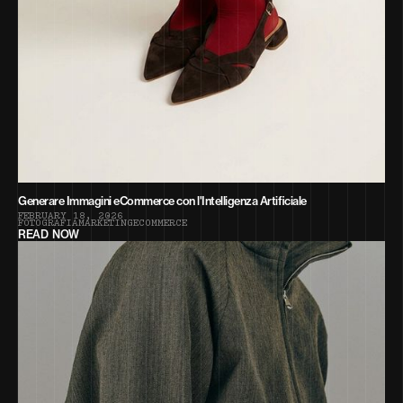
Generare Immagini eCommerce con l'Intelligenza Artificiale
F
E
B
R
U
A
R
Y
1
8
,
2
0
2
6
F
O
T
O
G
R
A
F
I
A
M
A
R
K
E
T
I
N
G
E
C
O
M
M
E
R
C
E
READ NOW