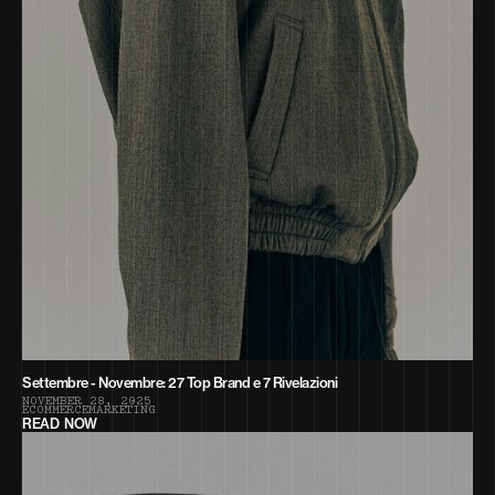
Settembre - Novembre: 27 Top Brand e 7 Rivelazioni
N
O
V
E
M
B
E
R
2
8
,
2
0
2
5
E
C
O
M
M
E
R
C
E
M
A
R
K
E
T
I
N
G
READ NOW