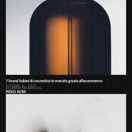
7 brand italiani di cosmetica in crescita grazie all’ecommerce
O
C
T
O
B
E
R
8
,
2
0
2
5
E
C
O
M
M
E
R
C
E
M
A
R
K
E
T
I
N
G
READ NOW