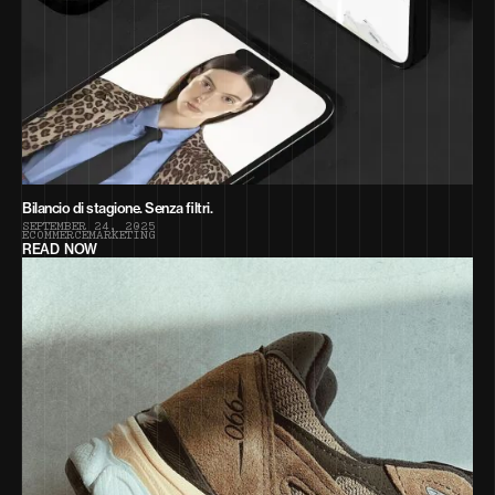
Bilancio di stagione. Senza filtri.
S
E
P
T
E
M
B
E
R
2
4
,
2
0
2
5
E
C
O
M
M
E
R
C
E
M
A
R
K
E
T
I
N
G
READ NOW