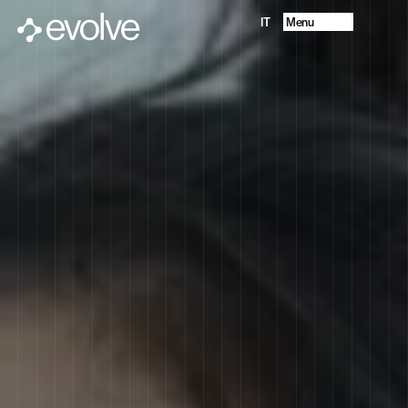
Menu
IT
Projects
About
Future Vision
Services
Contacts