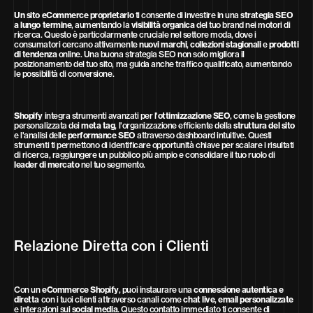
Un sito eCommerce proprietario
ti consente di investire in una
strategia SEO
a lungo termine
, aumentando la
visibilità organica
del tuo brand nei motori di
ricerca. Questo è particolarmente cruciale nel settore moda, dove i
consumatori cercano attivamente
nuovi marchi
,
collezioni stagionali
e
prodotti
di tendenza
online. Una buona strategia SEO non solo migliora il
posizionamento del tuo sito, ma guida anche traffico qualificato, aumentando
le possibilità di conversione.
Shopify
integra strumenti avanzati per l'
ottimizzazione SEO
, come la gestione
personalizzata dei
meta tag
, l'organizzazione efficiente della
struttura del sito
e l'analisi delle
performance SEO
attraverso dashboard intuitive. Questi
strumenti ti permettono di identificare opportunità chiave per scalare i risultati
di ricerca, raggiungere un pubblico più ampio e consolidare il tuo ruolo di
leader di mercato
nel tuo segmento.
Relazione Diretta con i Clienti
Con un
eCommerce Shopify
, puoi instaurare una
connessione autentica e
diretta
con i tuoi clienti attraverso canali come
chat live
,
email personalizzate
e interazioni sui
social media
. Questo contatto immediato ti consente di