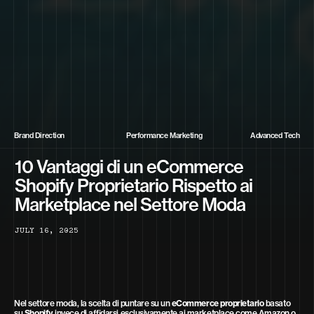
Brand Direction
Performance Marketing
Advanced Tech
10 Vantaggi di un eCommerce
Shopify Proprietario Rispetto ai
Marketplace nel Settore Moda
J
U
L
Y
1
6
,
2
0
2
5
Nel settore moda, la scelta di puntare su un
eCommerce proprietario
basato
su
Shopify
invece di affidarsi esclusivamente ai marketplace come Amazon o