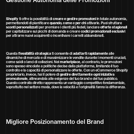
Gestione Autonoma delle Promozioni
Shopify
ti offre la possibilità di
creare e gestire promozioni
in totale autonomia,
permettendoti di pianificare
quando
,
come
e
per chi
attivarle. Puoi sfruttare
sconti personalizzati
per premiare i clienti più fedeli, lanciare
offerte stagionali
per capitalizzare sui picchi di domanda e creare
codici promozionali esclusivi
per attrarre nuovi acquirenti o incentivare i carrelli abbandonati.
Questa
flessibilità strategica
ti consente di
adattarti rapidamente
alle
dinamiche di mercato e di massimizzare le vendite durante i momenti cruciali,
come saldi o lanci di collezioni. Nei
marketplace
, al contrario, le promozioni
sono spesso vincolate a politiche decise dalla piattaforma, limitando il tuo
controllo e la capacità di personalizzare le offerte. Con un eCommerce Shopify
proprietario, invece, hai il potere di
gestire direttamente ogni iniziativa
promozionale
, allineandola alle esigenze del tuo brand e del tuo pubblico.
Questo controllo diretto rappresenta un vantaggio competitivo fondamentale,
soprattutto nel settore moda, dove la velocità e l'originalità fanno la differenza.
Migliore Posizionamento del Brand