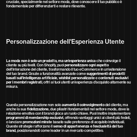
cruciale, specialmente nel settore moda, dove conoscere il tuo pubblico è
fondamentale per differenziarti e restare rilevante.
Personalizzazione dell'Esperienza Utente
La moda non è solo un prodotto, ma un’esperienza unica
che coinvolge il
cliente su più livelli. Con Shopify, puoi
personalizzare ogni aspetto
dell’interazione del cliente, trasformando il tuo eCommerce in un’estensione
del tuo brand. Grazie a funzionalità avanzate come
suggerimenti di prodotti
basati sull’intelligenza artificiale
,
wishlist personalizzate
e
contenuti esclusivi
per i membri registrati
, offri ai tuoi utenti un’esperienza d’acquisto altamente su
misura.
Questa personalizzazione non solo
aumenta il coinvolgimento
del cliente, ma
anche la sua
fidelizzazione
, due pilastri fondamentali nel settore moda, dove la
relazione emotiva con il brand gioca un ruolo chiave. Puoi inoltre implementare
programmi di membership esclusivi
, offrendo vantaggi unici ai clienti più fedeli,
o lanciare
promozioni mirate
basate sulle preferenze di acquisto individuali.
Queste strategie rafforzano il
senso di appartenenza e l’esclusività del tuo
brand
, posizionandoti come leader in un mercato competitivo.