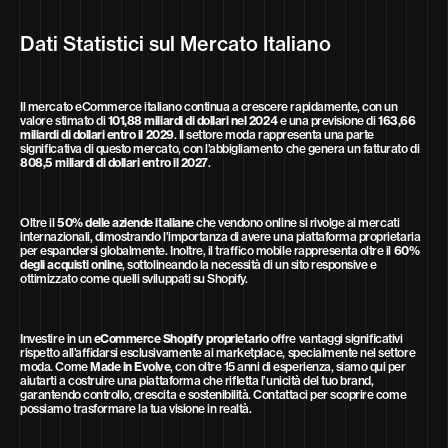
Dati Statistici sul Mercato Italiano
Il mercato eCommerce italiano continua a crescere rapidamente, con un
valore stimato di
101,88 miliardi di dollari nel 2024
e una previsione di
163,66
miliardi di dollari entro il 2029
. Il settore moda rappresenta una parte
significativa di questo mercato, con l’abbigliamento che genera un fatturato di
808,5 miliardi di dollari entro il 2027
.
Oltre il
50% delle aziende italiane
che vendono online si rivolge ai mercati
internazionali, dimostrando l’importanza di avere una piattaforma proprietaria
per espandersi globalmente. Inoltre, il traffico mobile rappresenta oltre il
60%
degli acquisti online
, sottolineando la necessità di un sito responsive e
ottimizzato come quelli sviluppati su Shopify.
Investire in un
eCommerce Shopify proprietario
offre vantaggi significativi
rispetto all’affidarsi esclusivamente ai marketplace, specialmente nel settore
moda. Come
Made in Evolve
, con oltre 15 anni di esperienza, siamo qui per
aiutarti a costruire una piattaforma che rifletta l’unicità del tuo brand,
garantendo controllo, crescita e sostenibilità. Contattaci per scoprire come
possiamo trasformare la tua visione in realtà.