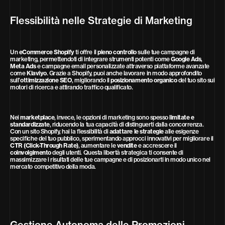
Flessibilità nelle Strategie di Marketing
Un
eCommerce Shopify
ti offre il
pieno controllo
sulle tue campagne di
marketing, permettendoti di integrare strumenti potenti come
Google Ads
,
Meta Ads
e campagne email personalizzate attraverso piattaforme avanzate
come
Klaviyo
. Grazie a Shopify, puoi anche lavorare in modo approfondito
sull’
ottimizzazione SEO
, migliorando il
posizionamento organico
del tuo sito sui
motori di ricerca e attirando traffico qualificato.
Nei
marketplace
, invece, le opzioni di marketing sono spesso
limitate e
standardizzate
, riducendo la tua capacità di distinguerti dalla concorrenza.
Con un sito Shopify, hai la flessibilità di
adattare le strategie
alle esigenze
specifiche del tuo pubblico, sperimentando approcci innovativi per migliorare il
CTR (Click-Through Rate)
, aumentare le
vendite
e accrescere il
coinvolgimento
degli utenti. Questa libertà strategica ti consente di
massimizzare i risultati delle tue campagne e di posizionarti in modo unico nel
mercato competitivo della moda.