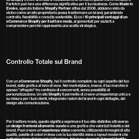
Farfetch può fare una differenza significativa per il tuo business. Come
Made in
Evolve
, agenzia italiana
Shopify Partner
attiva dal 2008, abbiamo visto da
vicino come un sito proprietario possa trasformare un brand, garantendo
controllo, flessibilità e crescita sostenibile. Ecco i
10 principali vantaggi di un
eCommerce Shopify per il settore moda
, argomentati per aiutarti a
comprendere perché rappresenta una scelta strategica.
Controllo Totale sul Brand
Con un
eCommerce Shopify
, hai il controllo completo su ogni aspetto del tuo
brand, dalla grafica al tono di voce. Nei marketplace, invece, il tuo marchio è
spesso "affogato" tra centinaia di concorrenti, senza possibilità di
personalizzazione. Un sito
Shopify
ti permette di creare un’esperienza unica e
su misura per i tuoi clienti, integrando i valori del brand in ogni dettaglio, dal
design alla comunicazione.
Per il settore moda, questo significa esprimere il tuo stile distintivo attraverso
un
design frontend altamente curato
e una grafica che valorizzi l’estetica del
brand. Puoi creare un’
esperienza visiva
coerente, utilizzando immagini di alta
qualità, palette di colori in linea con la tua identità visiva e layout moderni che
catturino immediatamente l’attenzione. Integrare elementi di
brand identity