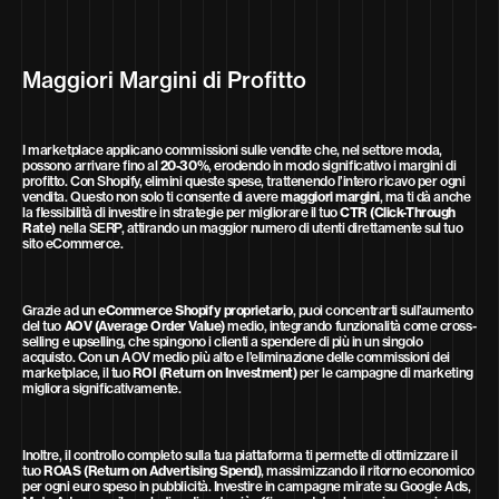
Maggiori Margini di Profitto
I marketplace applicano commissioni sulle vendite che, nel settore moda,
possono arrivare fino al
20-30%
, erodendo in modo significativo i margini di
profitto. Con Shopify, elimini queste spese, trattenendo l’intero ricavo per ogni
vendita. Questo non solo ti consente di avere
maggiori margini
, ma ti dà anche
la flessibilità di investire in strategie per migliorare il tuo
CTR (Click-Through
Rate)
nella SERP, attirando un maggior numero di utenti direttamente sul tuo
sito eCommerce.
Grazie ad un
eCommerce Shopify proprietario
, puoi concentrarti sull’aumento
del tuo
AOV (Average Order Value)
medio, integrando funzionalità come cross-
selling e upselling, che spingono i clienti a spendere di più in un singolo
acquisto. Con un AOV medio più alto e l’eliminazione delle commissioni dei
marketplace, il tuo
ROI (Return on Investment)
per le campagne di marketing
migliora significativamente.
Inoltre, il controllo completo sulla tua piattaforma ti permette di ottimizzare il
tuo
ROAS (Return on Advertising Spend)
, massimizzando il ritorno economico
per ogni euro speso in pubblicità. Investire in campagne mirate su Google Ads,