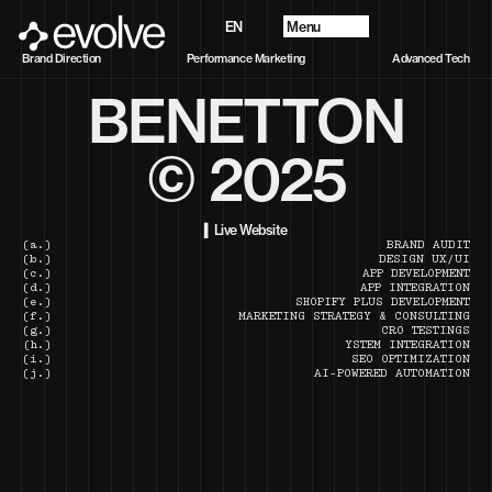
Menu
EN
Progetti
Brand Direction
Performance Marketing
Advanced Tech
Chi Siamo
BENETTON
Future Vision
Servizi
Contatti
© 2025
▍Live Website
(a.)
BRAND AUDIT
(b.)
DESIGN UX/UI
(c.)
APP DEVELOPMENT
(d.)
APP INTEGRATION
(e.)
SHOPIFY PLUS DEVELOPMENT
(f.)
MARKETING STRATEGY & CONSULTING
(g.)
CRO TESTINGS
(h.)
YSTEM INTEGRATION
(i.)
SEO OPTIMIZATION
(j.)
AI-POWERED AUTOMATION