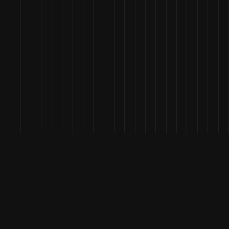
Benetton ci ha chiesto di
costruire un outlet vero. Non un’area
nascosta, ma un progetto su Shopify
Plus, autonomo, performante e
perfettamente integrato con l’e-
commerce principale. Un ecosistema