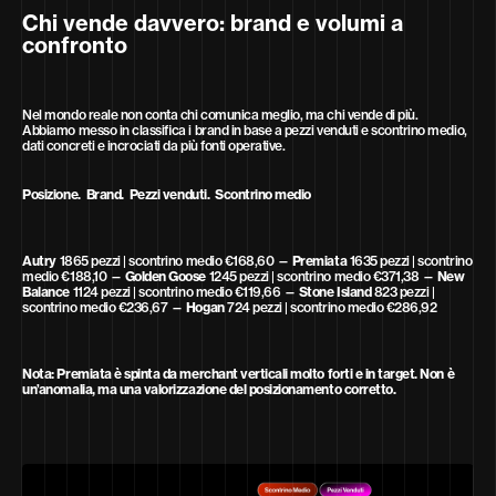
Chi vende davvero: brand e volumi a
confronto
Nel mondo reale non conta chi comunica meglio, ma chi vende di più.
Abbiamo messo in classifica i brand in base a pezzi venduti e scontrino medio,
dati concreti e incrociati da più fonti operative.
Posizione. Brand. Pezzi venduti. Scontrino medio
Autry
1865 pezzi | scontrino medio €168,60 —
Premiata
1635 pezzi | scontrino
medio €188,10 —
Golden Goose
1245 pezzi | scontrino medio €371,38 —
New
Balance
1124 pezzi | scontrino medio €119,66 —
Stone Island
823 pezzi |
scontrino medio €236,67 —
Hogan
724 pezzi | scontrino medio €286,92
Nota: Premiata è spinta da merchant verticali molto forti e in target. Non è
un’anomalia, ma una valorizzazione del posizionamento corretto.