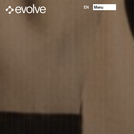
Menu
EN
Progetti
Chi Siamo
Future Vision
Servizi
Contatti