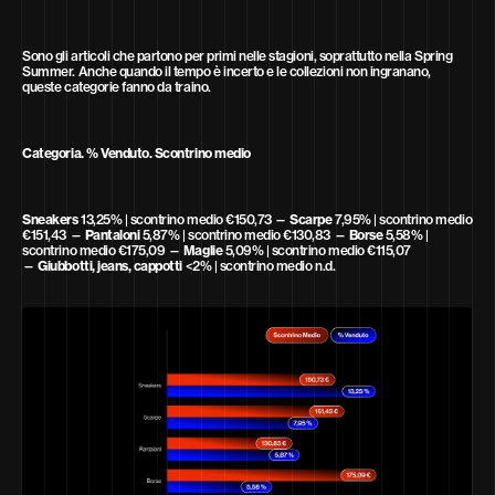
Sono gli articoli che partono per primi nelle stagioni, soprattutto nella Spring
Summer. Anche quando il tempo è incerto e le collezioni non ingranano,
queste categorie fanno da traino.
Categoria. % Venduto. Scontrino medio
Sneakers
13,25% | scontrino medio €150,73 —
Scarpe
7,95% | scontrino medio
€151,43 —
Pantaloni
5,87% | scontrino medio €130,83 —
Borse
5,58% |
scontrino medio €175,09 —
Maglie
5,09% | scontrino medio €115,07
—
Giubbotti, jeans, cappotti
<2% | scontrino medio n.d.