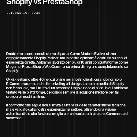
Shopify vs PrestaShop
O
C
T
O
B
E
R
1
6
,
2
0
2
4
Dobbiamo essere onesti: siamo di parte. Come Made in Evolve, siamo
orgogliosamente Shopify Partner, ma la nostra opinione è costruita su anni di
esperienza diretta. Abbiamo lavorato per più di 10 anni con piattaforme come
Magento, PrestaShop e WooCommerce prima di migrare completamente su
Shopify.
Oggi, gestiamo oltre 40 negozi online per i nostri clienti, curando non solo
l’eCommerce, ma anche il marketing e il design. La nostra scelta di Shopify
non è casuale, ma il frutto di un percorso lungo e ricco di sfide, in cui abbiamo
testato varie piattaforme, cercando sempre la soluzione migliore per far
crescere i nostri partner.
Il confronto che segue non si limita a un’analisi delle caratteristiche tecniche,
ma è validato dalla nostra esperienza nel settore, offrendo una visione
autentica di ciò che funziona meglio per chi vuole costruire un eCommerce di
successo.