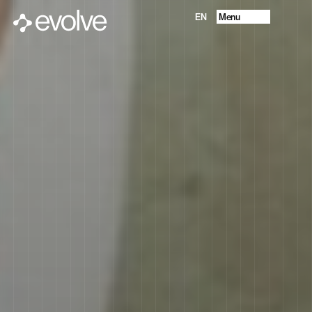
Menu
EN
Progetti
Chi Siamo
Future Vision
Servizi
Contatti