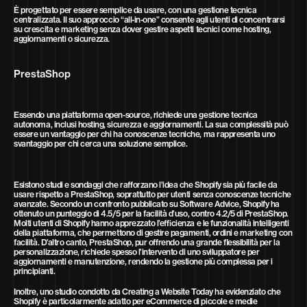
È progettato per essere semplice da usare, con una gestione tecnica
centralizzata. Il suo approccio “all-in-one” consente agli utenti di concentrarsi
su crescita e marketing senza dover gestire aspetti tecnici come hosting,
aggiornamenti o sicurezza.
PrestaShop
Essendo una piattaforma open-source, richiede una gestione tecnica
autonoma, inclusi hosting, sicurezza e aggiornamenti. La sua complessità può
essere un vantaggio per chi ha conoscenze tecniche, ma rappresenta uno
svantaggio per chi cerca una soluzione semplice.
Esistono studi e sondaggi che rafforzano l’idea che Shopify sia più facile da
usare rispetto a PrestaShop, soprattutto per utenti senza conoscenze tecniche
avanzate. Secondo un confronto pubblicato su Software Advice, Shopify ha
ottenuto un punteggio di 4.5/5 per la facilità d’uso, contro 4.2/5 di PrestaShop.
Molti utenti di Shopify hanno apprezzato l’efficienza e le funzionalità intelligenti
della piattaforma, che permettono di gestire pagamenti, ordini e marketing con
facilità. D’altro canto, PrestaShop, pur offrendo una grande flessibilità per la
personalizzazione, richiede spesso l’intervento di uno sviluppatore per
aggiornamenti e manutenzione, rendendo la gestione più complessa per i
principianti.
Inoltre, uno studio condotto da Creating a Website Today ha evidenziato che
Shopify è particolarmente adatto per eCommerce di piccole e medie