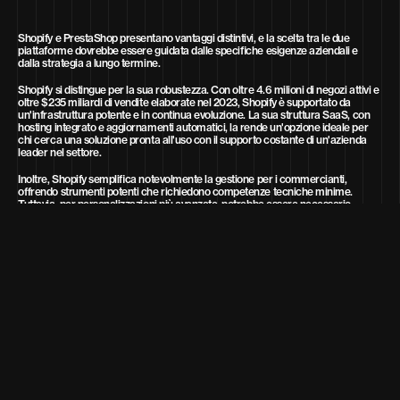
Shopify e PrestaShop presentano vantaggi distintivi, e la scelta tra le due
piattaforme dovrebbe essere guidata dalle specifiche esigenze aziendali e
dalla strategia a lungo termine.
Shopify si distingue per la sua robustezza. Con oltre 4.6 milioni di negozi attivi e
oltre $235 miliardi di vendite elaborate nel 2023, Shopify è supportato da
un'infrastruttura potente e in continua evoluzione. La sua struttura SaaS, con
hosting integrato e aggiornamenti automatici, la rende un'opzione ideale per
chi cerca una soluzione pronta all'uso con il supporto costante di un'azienda
leader nel settore.
Inoltre, Shopify semplifica notevolmente la gestione per i commercianti,
offrendo strumenti potenti che richiedono competenze tecniche minime.
Tuttavia, per personalizzazioni più avanzate, potrebbe essere necessario
ricorrere a API o soluzioni headless, che introducono una certa complessità.
D'altra parte, PrestaShop trae la sua forza dalla comunità open-source. Questa
piattaforma è completamente personalizzabile e ospita oltre 300.000
commercianti a livello globale, che apprezzano la libertà di modificare qualsiasi
aspetto del loro negozio. La comunità continua ad aggiornare PrestaShop,
sviluppando nuovi moduli e soluzioni.
Tuttavia, questa libertà può comportare sfide, poiché la coesistenza di
molteplici sviluppi può generare conflitti e incompatibilità, richiedendo
attenzione e competenze tecniche per essere gestite.