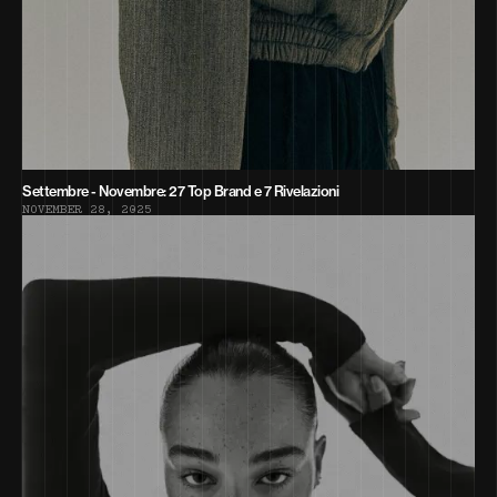
Settembre - Novembre: 27 Top Brand e 7 Rivelazioni
N
O
V
E
M
B
E
R
2
8
,
2
0
2
5