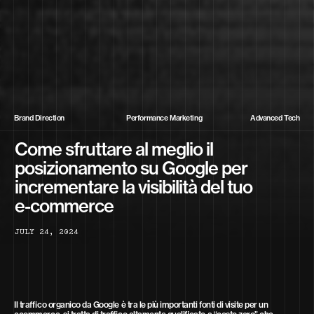
Brand Direction
Performance Marketing
Advanced Tech
Come sfruttare al meglio il
posizionamento su Google per
incrementare la visibilità del tuo
e-commerce
J
U
L
Y
2
4
,
2
0
2
4
Il traffico organico da Google è tra le più importanti fonti di visite per un