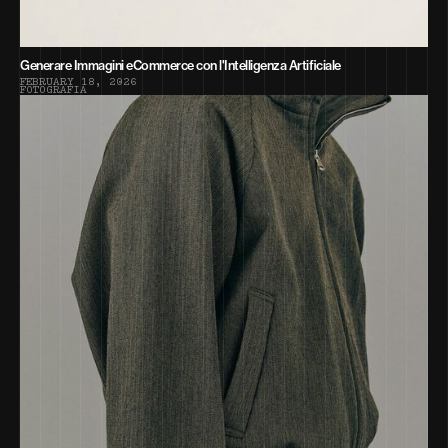
Generare Immagini eCommerce con l'Intelligenza Artificiale
F
E
B
R
U
A
R
Y
1
8
,
2
0
2
6
F
O
T
O
G
R
A
F
I
A