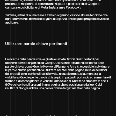
ecommerce, si tratta di traffico altamente qualificato a “costo zero” che
presenta la migliori % di conversione rispetto a paid search di Google o
campagne pubblicitarie di Meta (Instagram e Facebook).
Tuttavia, al fine di aumentare il traffico organico, ci sono alcune tecniche che
ogni ecommerce dovrebbe seguire o l’agenzia che segue il progetto dovrebbe
applicare.
Utilizzare parole chiave pertinenti
La ricerca delle parole chiave giuste è uno dei fattori più importanti per
ottenere traffico organico da Google. Utilizzando strumenti di ricerca delle
parole chiave, come Google Keyword Planner e Ahrefs, è possibile individuare
le parole chiave pertinenti da utilizzare nei titoli delle pagine, nelle descrizioni
dei prodotti e nei contenuti del sito web. In questo modo, si aumenterà la
visibilità su Google per le parole chiave più impattanti, portando ad aumentare il
traffico e di conseguenza le vendite. Uno studio di Ahrefs ha dimostrato che il
90% dei contenuti presenti in una pagina che si posiziona nella top 10 dei
risultati di Google utilizza una parola chiave target nel titolo della pagina.