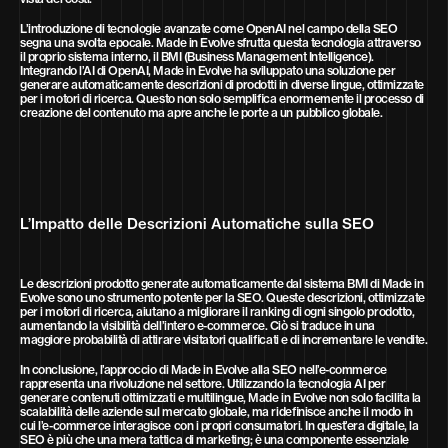
L’introduzione di tecnologie avanzate come OpenAI nel campo della SEO
segna una svolta epocale. Made in Evolve sfrutta questa tecnologia attraverso
il proprio sistema interno, il BMI (Business Management Intelligence).
Integrando l’AI di OpenAI, Made in Evolve ha sviluppato una soluzione per
generare automaticamente descrizioni di prodotti in diverse lingue, ottimizzate
per i motori di ricerca. Questo non solo semplifica enormemente il processo di
creazione del contenuto ma apre anche le porte a un pubblico globale.
L’Impatto delle Descrizioni Automatiche sulla SEO
Le descrizioni prodotto generate automaticamente dal sistema BMI di Made in
Evolve sono uno strumento potente per la SEO. Queste descrizioni, ottimizzate
per i motori di ricerca, aiutano a migliorare il ranking di ogni singolo prodotto,
aumentando la visibilità dell’intero e-commerce. Ciò si traduce in una
maggiore probabilità di attirare visitatori qualificati e di incrementare le vendite.
In conclusione, l’approccio di Made in Evolve alla SEO nell’e-commerce
rappresenta una rivoluzione nel settore. Utilizzando la tecnologia AI per
generare contenuti ottimizzati e multilingue, Made in Evolve non solo facilita la
scalabilità delle aziende sul mercato globale, ma ridefinisce anche il modo in
cui l’e-commerce interagisce con i propri consumatori. In quest’era digitale, la
SEO è più che una mera tattica di marketing; è una componente essenziale