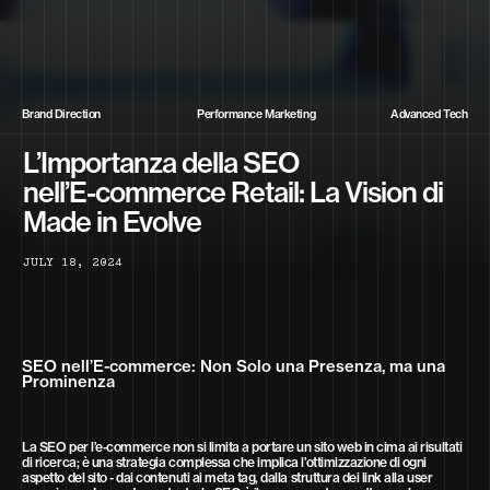
Brand Direction
Performance Marketing
Advanced Tech
L’Importanza della SEO
nell’E-commerce Retail: La Vision di
Made in Evolve
J
U
L
Y
1
8
,
2
0
2
4
SEO nell’E-commerce: Non Solo una Presenza, ma una
Prominenza
La SEO per l’e-commerce non si limita a portare un sito web in cima ai risultati
di ricerca; è una strategia complessa che implica l’ottimizzazione di ogni
aspetto del sito - dai contenuti ai meta tag, dalla struttura dei link alla user