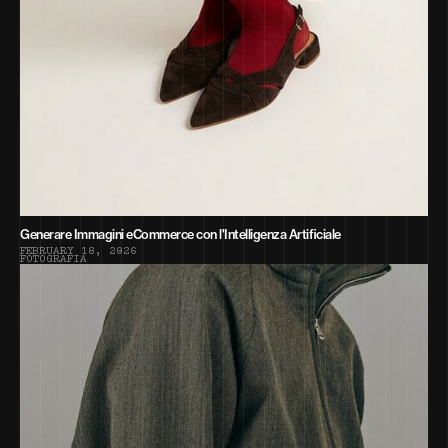
Generare Immagini eCommerce con l'Intelligenza Artificiale
F
E
B
R
U
A
R
Y
1
8
,
2
0
2
6
F
O
T
O
G
R
A
F
I
A