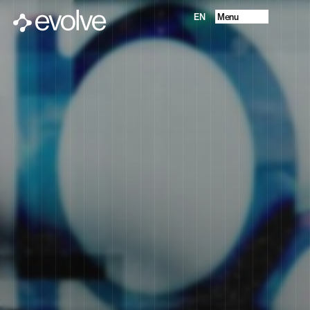
Menu
EN
Progetti
Chi Siamo
Future Vision
Servizi
Contatti