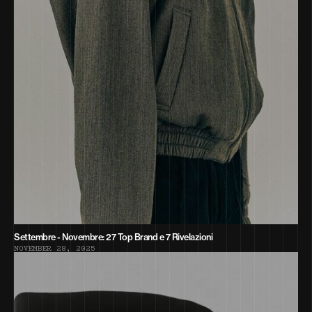
Settembre - Novembre: 27 Top Brand e 7 Rivelazioni
N
O
V
E
M
B
E
R
2
8
,
2
0
2
5