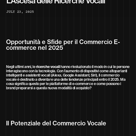
L’Ascesa delle Ricerche Vocali
J
U
L
Y
2
3
,
2
0
2
5
Opportunità e Sfide per il Commercio E-
commerce nel 2025
Negli ultimi anni, le
ricerche vocali
hanno rivoluzionato il modo in cui le persone
interagiscono con la tecnologia. Con l’aumento di dispositivi come altoparlanti
intelligenti e assistenti vocali (Alexa, Google Assistant, Siri), il commercio
vocale è destinato a diventare una delle tendenze principali entro il 2025. Ma
cosa significa questo per le piattaforme di e-commerce e come possono i
brand prepararsi a questa nuova modalità di acquisto?
Il Potenziale del Commercio Vocale