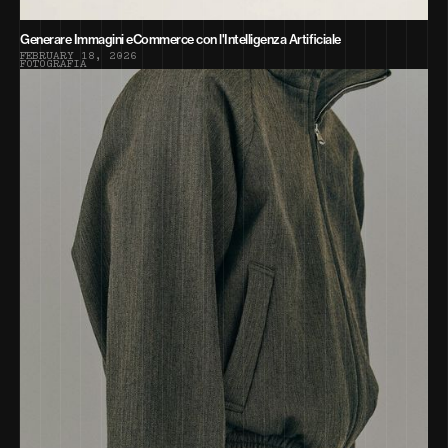
Generare Immagini eCommerce con l'Intelligenza Artificiale
F
E
B
R
U
A
R
Y
1
8
,
2
0
2
6
F
O
T
O
G
R
A
F
I
A