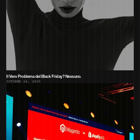
Il Vero Problema del Black Friday? Nessuno.
O
C
T
O
B
E
R
2
4
,
2
0
2
5