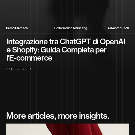
Brand Direction
Performance Marketing
Advanced Tech
Integrazione tra ChatGPT di OpenAI
e Shopify: Guida Completa per
l’E-commerce
M
A
Y
1
3
,
2
0
2
5
More articles, more insights.