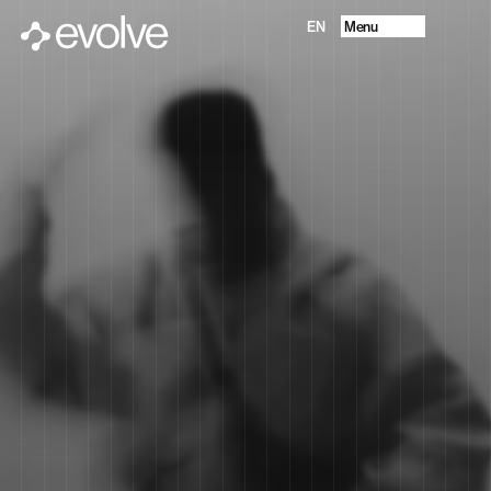
Menu
EN
Progetti
Chi Siamo
Future Vision
Servizi
Contatti