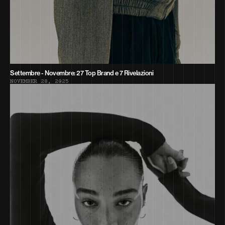
Settembre - Novembre: 27 Top Brand e 7 Rivelazioni
N
O
V
E
M
B
E
R
2
8
,
2
0
2
5